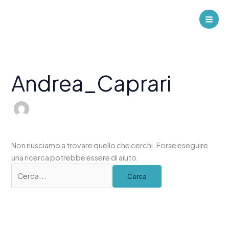
Vai
al
Mai
contenuto
Men
Andrea_Caprari
Non riusciamo a trovare quello che cerchi. Forse eseguire
una ricerca potrebbe essere di aiuto.
Cerca: